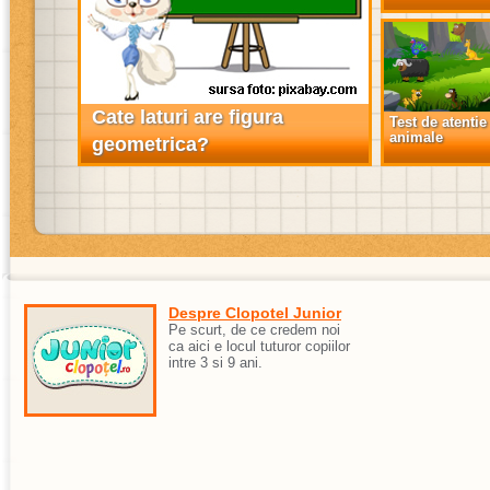
Cate laturi are figura
Test de atentie
animale
geometrica?
Despre Clopotel Junior
Pe scurt, de ce credem noi
ca aici e locul tuturor copiilor
intre 3 si 9 ani.