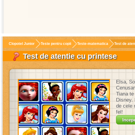
Clopotel Junior
Teste pentru copii
Teste-matematica
Test de aten
Test de atentie cu printese
Elsa, So
Cenusare
Tiana te
Disney. 
de cele 
fel!
Incepe