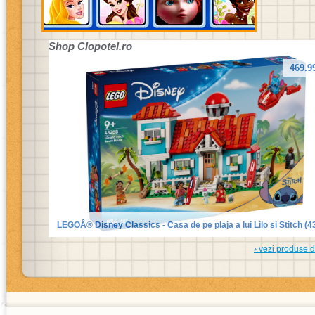
Shop
Clopotel.ro
469.9
LEGOÂ® Disney Classics - Casa de pe plaja a lui Lilo si Stitch (4
› vezi produse 