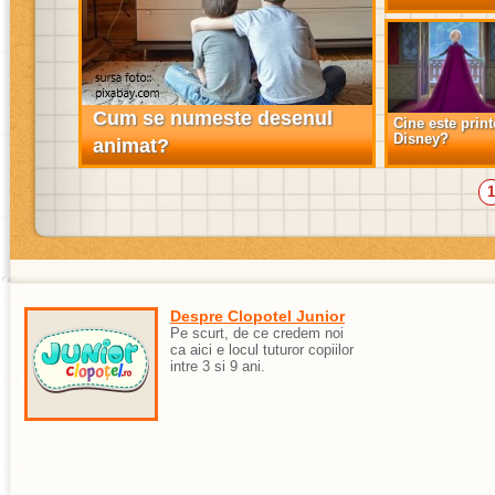
Cum se numeste desenul
Cine este prin
Disney?
animat?
1
Despre Clopotel Junior
Pe scurt, de ce credem noi
ca aici e locul tuturor copiilor
intre 3 si 9 ani.