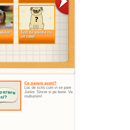
alelor
Test de atentie cu
au
netei
un catel
Hai sa
tii care
animale
Ce parere aveti?
Loc de scris cum vi se pare
Junior. Sincer si pe bune. Va
multumim!