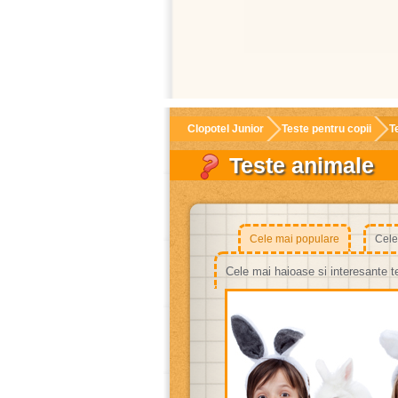
Clopotel Junior
Teste pentru copii
T
Teste animale
Cele mai populare
Cele
Cele mai haioase si interesante t