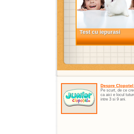
Test cu iepurasi
Despre Clopotel
Pe scurt, de ce cr
ca aici e locul tutur
intre 3 si 9 ani.