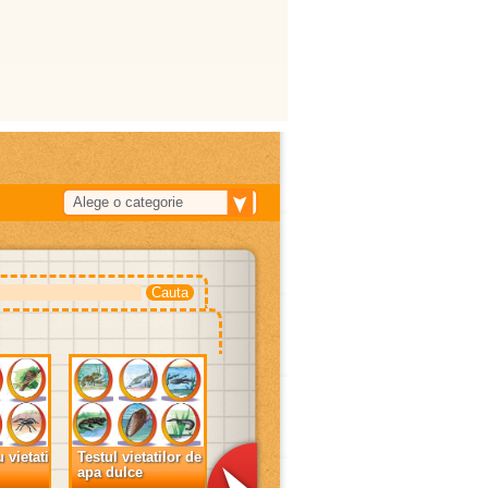
Alege o categorie
 vietati
Testul vietatilor de
apa dulce