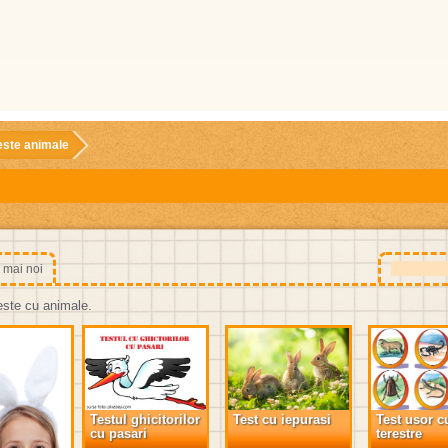
este animale
 mai noi
este cu animale.
Testul ghicitorilor
Test cu iepurasi
Test usor cu
cu pasari
terestre