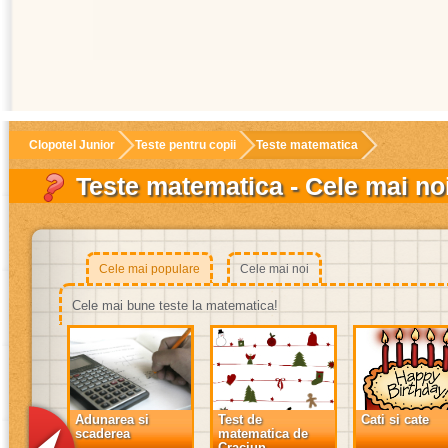
Clopotel Junior
Teste pentru copii
Teste matematica
Teste matematica - Cele mai no
Cele mai populare
Cele mai noi
Cele mai bune teste la matematica!
Adunarea si
Test de
Cati si cate
scaderea
matematica de
Craciun