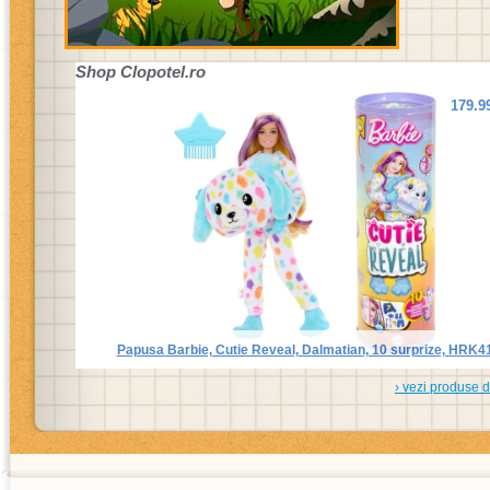
Shop
Clopotel.ro
179.9
Papusa Barbie, Cutie Reveal, Dalmatian, 10 surprize, HRK4
› vezi produse 