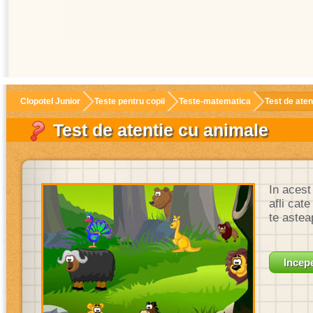
Clopotel Junior
Teste pentru copii
Teste-matematica
Test de aten
Test de atentie cu animale
In acest
afli cat
te astea
Incepe