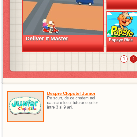
Deliver It Master
Popeye Ride
1
2
Despre Clopotel Junior
Pe scurt, de ce credem noi
ca aici e locul tuturor copiilor
intre 3 si 9 ani.