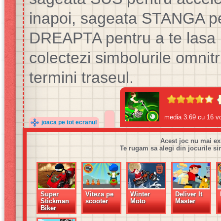
inapoi, sageata STANGA pe
DREAPTA pentru a te lasa p
colectezi simbolurile omnitr
termini traseul.
media
3.69
cu
16
vo
joaca pe tot ecranul
Acest joc nu mai ex
Te rugam sa alegi din jocurile si
Super
Viteza pe
Winter
Deliver It
Stickman
scooter
Moto
Master
Biker