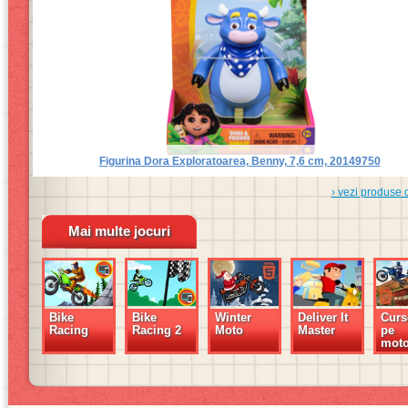
Figurina Dora Exploratoarea, Benny, 7,6 cm, 20149750
› vezi produse 
Mai multe jocuri
Bike
Bike
Winter
Deliver It
Curs
Racing
Racing 2
Moto
Master
pe
moto