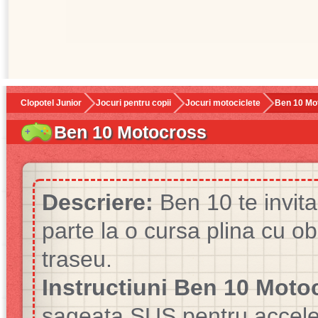
Clopotel Junior
Jocuri pentru copii
Jocuri motociclete
Ben 10 Mo
Ben 10 Motocross
Descriere:
Ben 10 te invita
parte la o cursa plina cu ob
traseu.
Instructiuni Ben 10 Moto
sageata SUS pentru accele