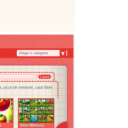
Alege o categorie
, jocuri de memorie, cauti litere
e
Dino Memory