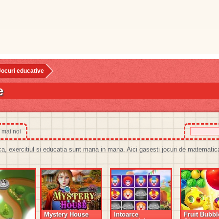
Jocuri educative
e
 mai noi
ca, exercitiul si educatia sunt mana in mana. Aici gasesti jocuri de matematica
Mystery House
Intoarce
Fruit Bubbl