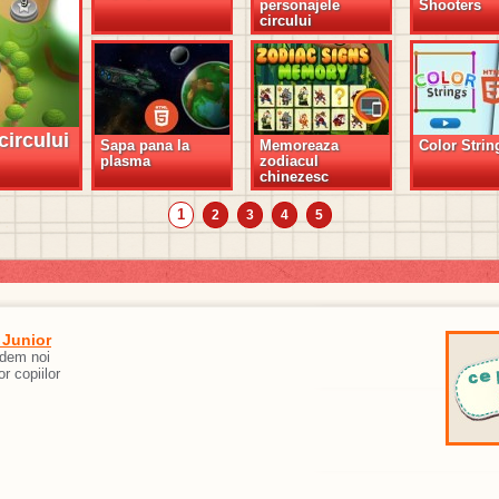
personajele
Shooters
circului
circului
Sapa pana la
Memoreaza
Color Strin
plasma
zodiacul
chinezesc
1
2
3
4
5
 Junior
edem noi
or copiilor