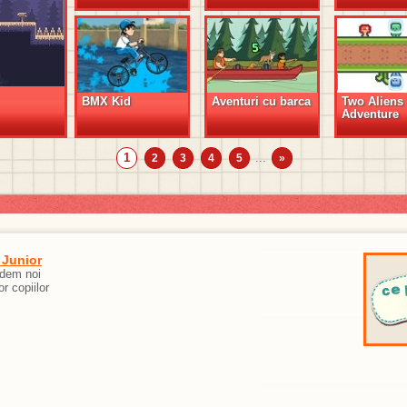
BMX Kid
Aventuri cu barca
Two Aliens
Adventure
1
...
2
3
4
5
»
 Junior
edem noi
or copiilor