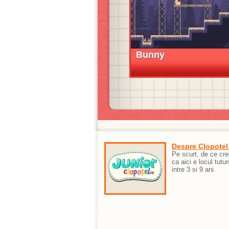
Bunny
Despre Clopotel
Pe scurt, de ce cr
ca aici e locul tutur
intre 3 si 9 ani.