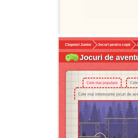
Clopotel Junior
Jocuri pentru copii
Jocuri de avent
Cele mai populare
Cele
Cele mai interesante jocuri de a