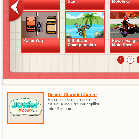
Star
Motobike
Paper Way
Hill Blazer
Power Ranger
Championship
Moto Race
2
1
Despre Clopotel Junior
Pe scurt, de ce credem noi
ca aici e locul tuturor copiilor
intre 3 si 9 ani.