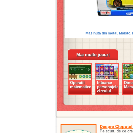
Masinuta din metal, Maisto,
Mai multe jocuri
Operatii
Intoarce
Dino
matematice
personajele
Mem
circului
Despre Clopotel
Pe scurt, de ce cr