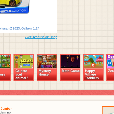
 Nissan Z 2023, Galben, 1:24
› vezi produse din shop
Ce este
Mystery
Math Game
Happy
Zer
ory
acel
House
Village
animal?
Toddlers
 Junior
edem noi