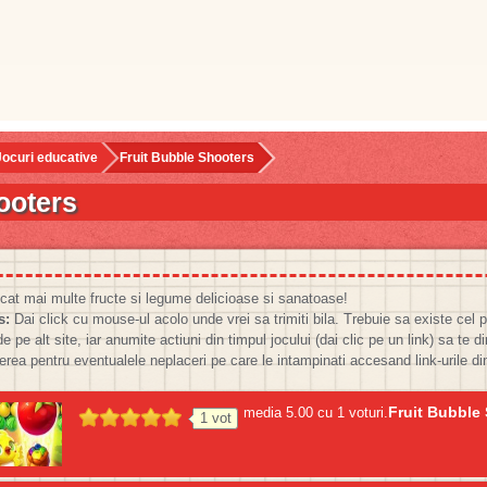
Jocuri educative
Fruit Bubble Shooters
ooters
at mai multe fructe si legume delicioase si sanatoase!
s:
Dai click cu mouse-ul acolo unde vrei sa trimiti bila. Trebuie sa existe cel pu
 pe alt site, iar anumite actiuni din timpul jocului (dai clic pe un link) sa te d
ea pentru eventualele neplaceri pe care le intampinati accesand link-urile di
Fruit Bubble
media
5.00
cu
1
voturi.
1
vot