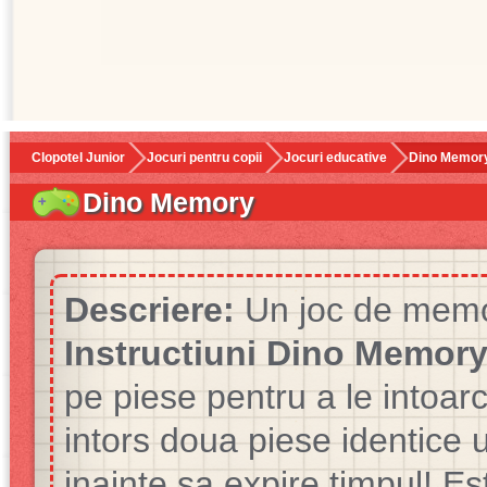
Clopotel Junior
Jocuri pentru copii
Jocuri educative
Dino Memor
Dino Memory
Descriere:
Un joc de memor
Instructiuni Dino Memory
pe piese pentru a le intoar
intors doua piese identice 
inainte sa expire timpul! Es