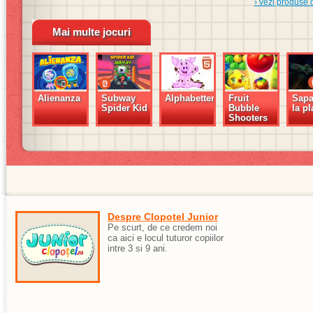
› vezi produse 
Mai multe jocuri
Alienanza
Subway
Alphabetter
Fruit
Sapa
Spider Kid
Bubble
la p
Shooters
Despre Clopotel Junior
Pe scurt, de ce credem noi
ca aici e locul tuturor copiilor
intre 3 si 9 ani.