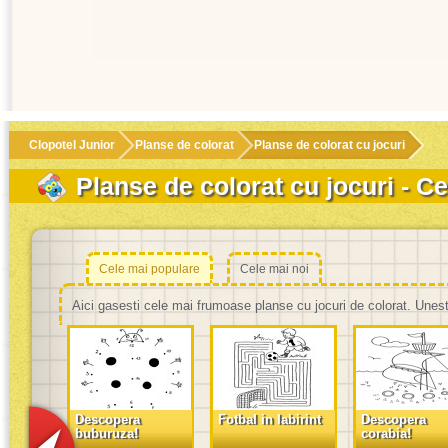
Clopotel Junior
Planse de colorat
Planse de colorat cu jocuri
Planse de colorat cu jocuri - Ce
Cele mai populare
Cele mai noi
Aici gasesti cele mai frumoase planse cu jocuri de colorat. Unest
Descopera
Fotbal in labirint
Descopera
buburuza!
corabia!