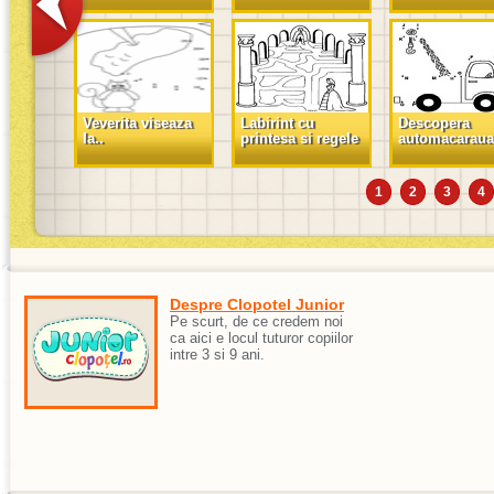
Veverita viseaza
Labirint cu
Descopera
la..
printesa si regele
automacaraua
1
2
3
4
Despre Clopotel Junior
Pe scurt, de ce credem noi
ca aici e locul tuturor copiilor
intre 3 si 9 ani.