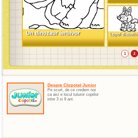
Un dinozaur ierbivor
Lupul diabolic
1
2
Despre Clopotel Junior
Pe scurt, de ce credem noi
ca aici e locul tuturor copiilor
intre 3 si 9 ani.