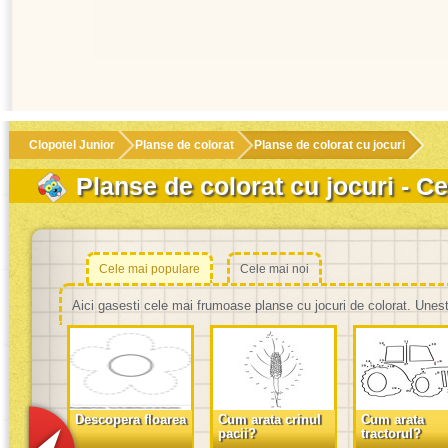
Clopotel Junior
Planse de colorat
Planse de colorat cu jocuri
Planse de colorat cu jocuri - Ce
Cele mai populare
Cele mai noi
Aici gasesti cele mai frumoase planse cu jocuri de colorat. Unest
Descopera floarea
Cum arata crinul
Cum arata
pacii?
tractorul?