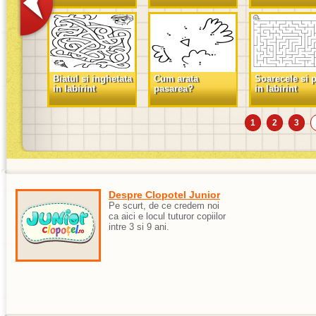
Biatul si inghetata
Cum arata
Soarecele si p
in labirint
pasarea?
in labirint
1
2
3
Despre Clopotel Junior
Pe scurt, de ce credem noi
ca aici e locul tuturor copiilor
intre 3 si 9 ani.