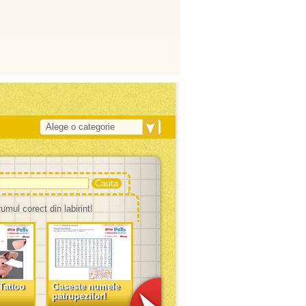
Alege o categorie
mul corect din labirint!
Tattoo
Gaseste numele
patrupezilor!