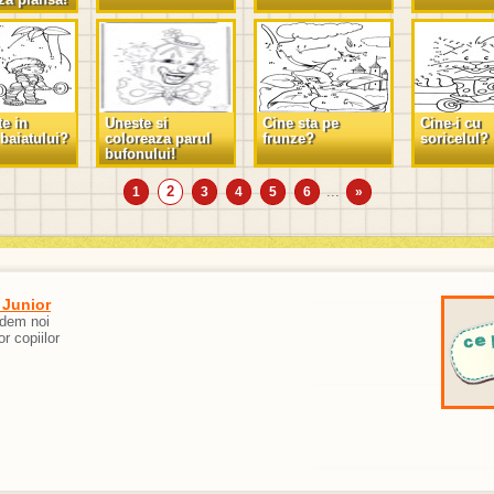
te in
Uneste si
Cine sta pe
Cine-i cu
 baiatului?
coloreaza parul
frunze?
soricelul?
bufonului!
2
...
1
3
4
5
6
»
 Junior
edem noi
or copiilor