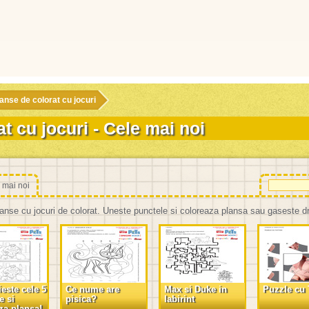
anse de colorat cu jocuri
t cu jocuri - Cele mai noi
 mai noi
anse cu jocuri de colorat. Uneste punctele si coloreaza plansa sau gaseste dru
ieste cele 5
Ce nume are
Max si Duke in
Puzzle cu 
e si
pisica?
labirint
za plansa!