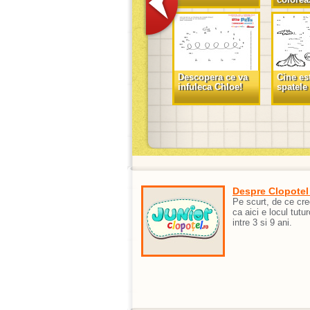
Descopera ce va
Cine es
infuleca Chloe!
spatele
Despre Clopotel
Pe scurt, de ce cr
ca aici e locul tutur
intre 3 si 9 ani.