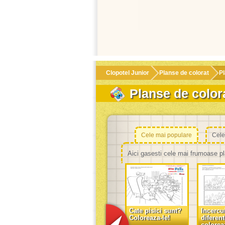
Clopotel Junior
Planse de colorat
Pl
Planse de colora
Cele mai populare
Cele
Aici gasesti cele mai frumoase pl
Cate pisici sunt?
Incercu
Coloreaza-le!
diferent
colorea