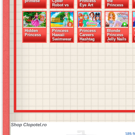
printese
Cyber
Princess
the
Robot vs
Eye Art
Princess
Nature
Hidden
Princess
Princess
Blonde
Princess
Hawaii
Careers
Princess
Swimwear
Hashtag
Jelly Nails
Challenge
Spa
Shop
Clopotel.ro
189.