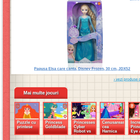
Papusa Elsa care canta, Disney Frozen, 30 cm, JDX52
› vezi produse 
Mai multe jocuri
Puzzle cu
Princess
Princesses
Cenusareasa
Incr
printese
Goldblade
Cyber
cea
Prin
Robot vs
Harnica
Eye 
Nature