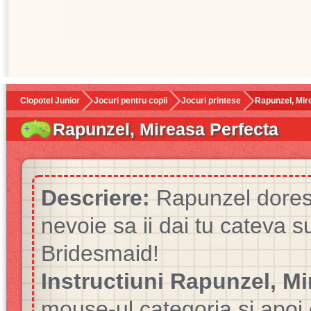
Clopotel Junior
Jocuri pentru copii
Jocuri printese
Rapunzel, Mir
Rapunzel, Mireasa Perfecta
Descriere:
Rapunzel dorest
nevoie sa ii dai tu cateva 
Bridesmaid!
Instructiuni Rapunzel, Mi
mouse-ul categoria si apoi 