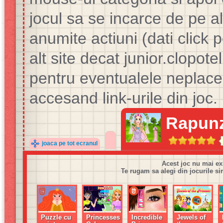
jocul sa se incarce de pe alt
anumite actiuni (dati click 
alt site decat junior.clop
pentru eventualele neplacer
accesand link-urile din joc.
Rapunz
joaca pe tot ecranul
Acest joc nu mai ex
Te rugam sa alegi din jocurile si
Puzzle cu
Princesses
Incredible
Jewels of