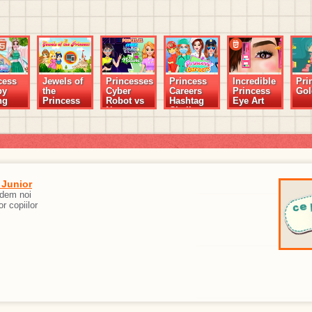
cess
Jewels of
Princesses
Princess
Incredible
Pri
py
the
Cyber
Careers
Princess
Gol
ng
Princess
Robot vs
Hashtag
Eye Art
Nature
Challenge
 Junior
edem noi
or copiilor