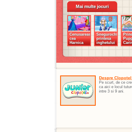
Mai multe jocuri
Cenusareasa
Snegurochka,
Prin
cea
printesa
Pup
Harnica
inghetului
Cari
Despre Clopotel
Pe scurt, de ce cr
ca aici e locul tutur
intre 3 si 9 ani.