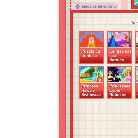
joaca pe tot ecranul
Te 
Puzzle cu
Cenusareasa
printese
cea
Harnica
Princess
Princesses
Hawaii
Cyber
Swimwear
Robot vs
Nature