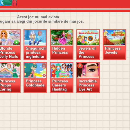
Acest joc nu mai exista.
rugam sa alegi din jocurile similare de mai jos.
Blonde
Snegurochka,
Hidden
Jewels of
Princess
Princess
printesa
Princess
the
Jewels
Jelly Nails
inghetului
Princess
Spa
Princess
Princess
Princess
Incredible
Puppy
Goldblade
Careers
Princess
Caring
Hashtag
Eye Art
Challenge