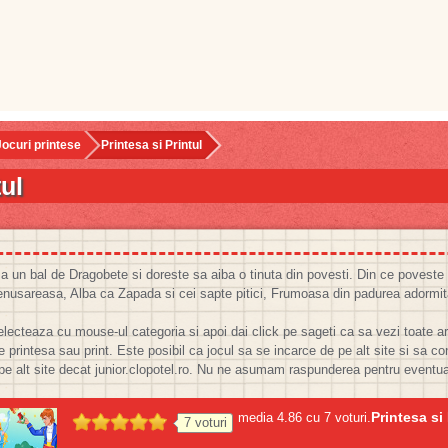
Jocuri printese
Printesa si Printul
tul
 un bal de Dragobete si doreste sa aiba o tinuta din povesti. Din ce poveste te-
Cenusareasa, Alba ca Zapada si cei sapte pitici, Frumoasa din padurea adormi
lecteaza cu mouse-ul categoria si apoi dai click pe sageti ca sa vezi toate arti
e printesa sau print. Este posibil ca jocul sa se incarce de pe alt site si sa cont
 pe alt site decat junior.clopotel.ro. Nu ne asumam raspunderea pentru eventua
Printesa si 
media
4.86
cu
7
voturi.
7
voturi