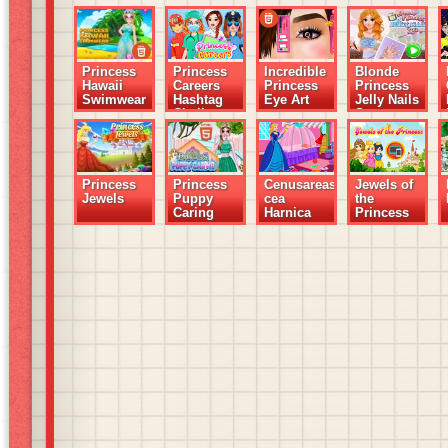
Princess
Princess
Incredible
Blonde
Hawaii
Careers
Princess
Princess
Swimwear
Hashtag
Eye Art
Jelly Nails
Challenge
Spa
Princess
Princess
Cenusareasa
Jewels of
Jewels
Puppy
cea
the
Caring
Harnica
Princess