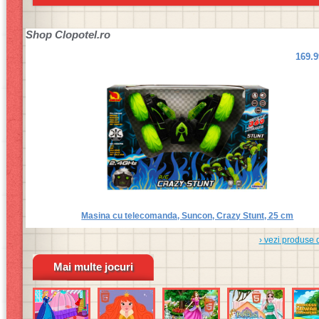
Shop
Clopotel.ro
169.
Masina cu telecomanda, Suncon, Crazy Stunt, 25 cm
› vezi produse 
Mai multe jocuri