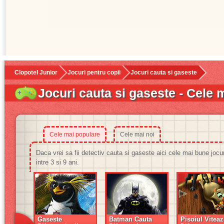
Clopotel Junior
Jocuri pentru copii
Jocuri cauta si gaseste
Jocuri cauta si gaseste - Cele 
Cele mai populare
Cele mai noi
Daca vrei sa fii detectiv cauta si gaseste aici cele mai bune jocu
intre 3 si 9 ani.
Gaseste
Batman Cauta
Pisoiul Viteaz