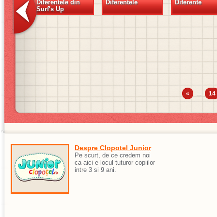
Diferentele din
Diferentele
Diferente
Surf's Up
...
«
14
Despre Clopotel Junior
Pe scurt, de ce credem noi
ca aici e locul tuturor copiilor
intre 3 si 9 ani.