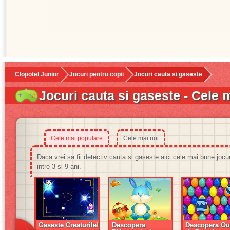
Clopotel Junior
Jocuri pentru copii
Jocuri cauta si gaseste
Jocuri cauta si gaseste - Cele 
Cele mai populare
Cele mai noi
Daca vrei sa fii detectiv cauta si gaseste aici cele mai bune jocu
intre 3 si 9 ani.
Gaseste Creaturile!
Descopera
Descopera Ou