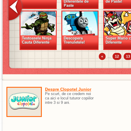
Diferentele de
de Paste!
Paste
Testoasele Ninja
Descopera
Super Mario 
Cauta Diferente
Trenuletele!
Diferente
...
«
12
13
Despre Clopotel Junior
Pe scurt, de ce credem noi
ca aici e locul tuturor copiilor
intre 3 si 9 ani.