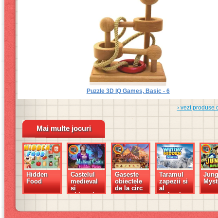
Puzzle 3D IQ Games, Basic - 6
› vezi produse 
Mai multe jocuri
Hidden
Castelul
Gaseste
Taramul
Jung
Food
medieval
obiectele
zapezii si
Myst
si
de la circ
al
obiectele
stelutelor
ascunse