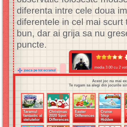
diferenta intre cele doua 
diferentele in cel mai scur
bun, dar ai grija sa nu grese
puncte.
media
3.00
cu
2
vot
joaca pe tot ecranul
Acest joc nu mai ex
Te rugam sa alegi din jocurile si
Taramul
Christmas
Easter
Cruise
fantastic al
2020 Spot
Differences
Ship
stelutelor
Differences
Hidden
Objects