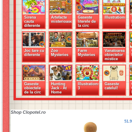
Sirena
Artefacte
Gaseste
Illustrations
cauta
misterioase
literele de
diferente
la circ
Joc tare cu
Zoo
Farm
Vanatoarea
diferente
Mysteries
Mysteries
obiectelor
mistice
Gaseste
Hunting
Illustrations
Gaseste
obiectele
Jack - At
3
catelul!
de la circ
Home
Shop
Clopotel.ro
51.