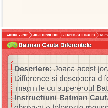
Clopotel Junior
Jocuri pentru copii
Jocuri cauta si gaseste
Batma
Batman Cauta Diferentele
Descriere:
Joaca acest joc
Difference si descopera dif
imaginile cu supereroul Ba
Instructiuni Batman Cauta
observatie foloseste mouse-