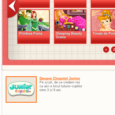
Printesa Fiona
Sleeping Beauty
Tinute de Pri
Scene
«
2
Despre Clopotel Junior
Pe scurt, de ce credem noi
ca aici e locul tuturor copiilor
intre 3 si 9 ani.