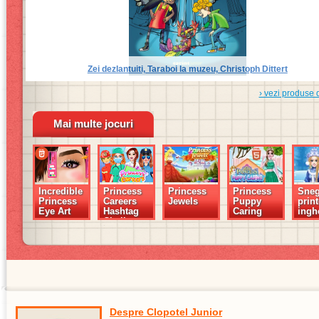
Zei dezlantuiti, Taraboi la muzeu, Christoph Dittert
› vezi produse 
Mai multe jocuri
Incredible
Princess
Princess
Princess
Sneg
Princess
Careers
Jewels
Puppy
prin
Eye Art
Hashtag
Caring
ingh
Challenge
Despre Clopotel Junior