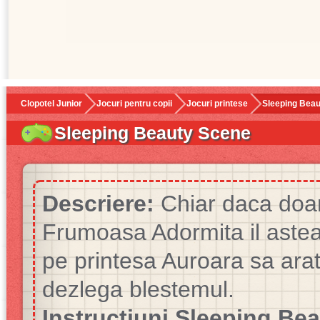
Clopotel Junior
Jocuri pentru copii
Jocuri printese
Sleeping Bea
Sleeping Beauty Scene
Descriere:
Chiar daca doa
Frumoasa Adormita il astea
pe printesa Auroara sa arat
dezlega blestemul.
Instructiuni Sleeping Be