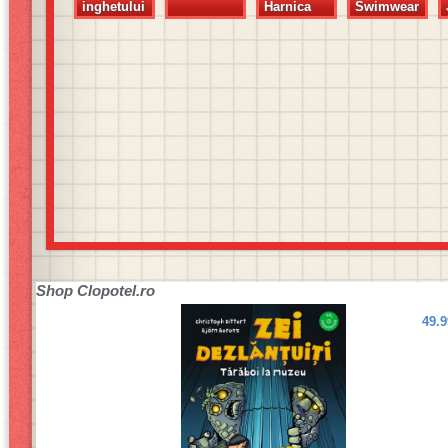
inghetului
Harnica
Swimwear
Shop
Clopotel.ro
49.