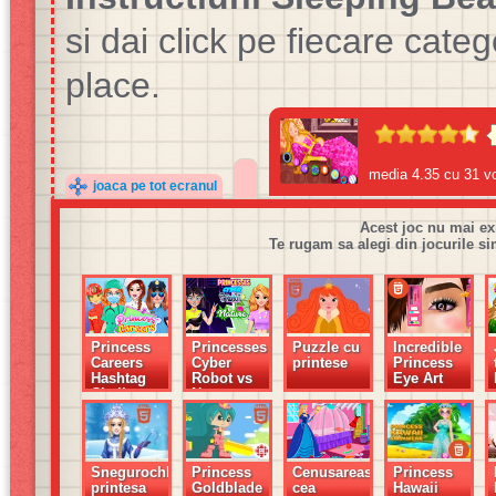
si dai click pe fiecare catego
place.
media
4.35
cu
31
vo
joaca pe tot ecranul
Acest joc nu mai ex
Te rugam sa alegi din jocurile si
Princess
Princesses
Puzzle cu
Incredible
Careers
Cyber
printese
Princess
Hashtag
Robot vs
Eye Art
Challenge
Nature
Snegurochka,
Princess
Cenusareasa
Princess
printesa
Goldblade
cea
Hawaii