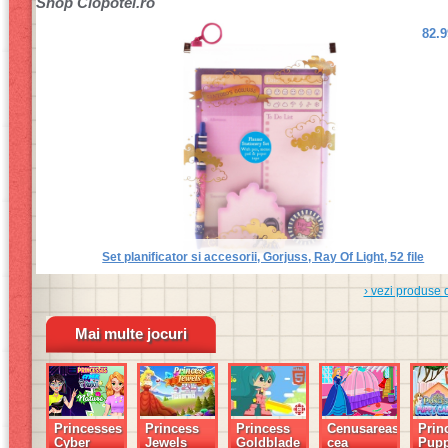
Shop
Clopotel.ro
82.
Set planificator si accesorii, Gorjuss, Ray Of Light, 52 file
› vezi produse 
Mai multe jocuri
Princesses
Princess
Princess
Cenusareasa
Prin
Cyber
Jewels
Goldblade
cea
Pup