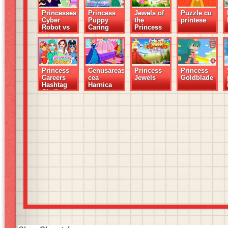
Princesses
Princess
Jewels of
Puzzle cu
Cyber
Puppy
the
printese
Robot vs
Caring
Princess
Nature
Princess
Cenusareasa
Princess
Princess
Careers
cea
Jewels
Goldblade
Hashtag
Harnica
Challenge