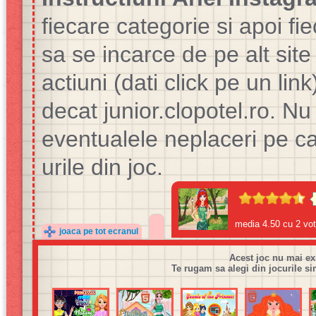
fiecare categorie si apoi fi
sa se incarce de pe alt site 
actiuni (dati click pe un lin
decat junior.clopotel.ro. 
eventualele neplaceri pe ca
urile din joc.
media
4.50
cu
2
vot
joaca pe tot ecranul
Acest joc nu mai ex
Te rugam sa alegi din jocurile si