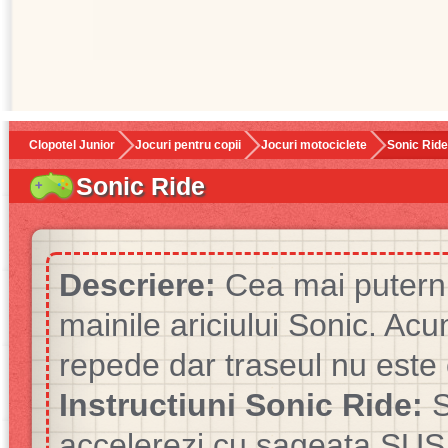
Clopotel Junior
Jocuri pentru copii
Jocuri motociclete
Sonic Ride
Sonic Ride
Descriere:
Cea mai puterni
mainile ariciului Sonic. Ac
repede dar traseul nu este 
Instructiuni Sonic Ride:
S
accelerezi cu sageata SUS