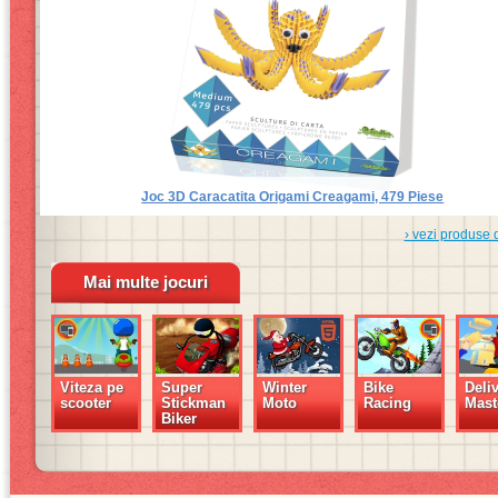
Joc 3D Caracatita Origami Creagami, 479 Piese
› vezi produse 
Mai multe jocuri
Viteza pe
Super
Winter
Bike
Deliv
scooter
Stickman
Moto
Racing
Mast
Biker