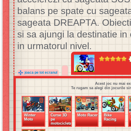
balans pe spate cu sageat
sageata DREAPTA. Obiectivu
si sa ajungi la destinatie in
in urmatorul nivel.
joaca pe tot ecranul
Acest joc nu mai ex
Te rugam sa alegi din jocurile si
Winter
Curse 3D
Moto Racer
Bike
Moto
pe
Racing
motocicleta