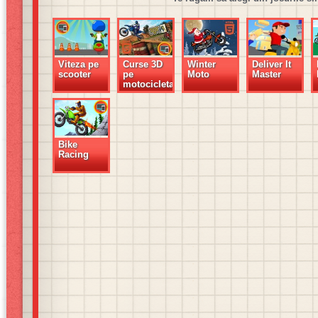
Viteza pe
Curse 3D
Winter
Deliver It
scooter
pe
Moto
Master
motocicleta
Bike
Racing