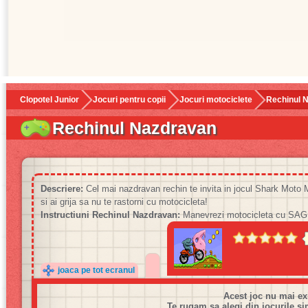
Clopotel Junior
Jocuri pentru copii
Jocuri motociclete
Rechinul 
Rechinul Nazdravan
Descriere:
Cel mai nazdravan rechin te invita in jocul Shark Moto M
si ai grija sa nu te rastorni cu motocicleta!
Instructiuni Rechinul Nazdravan:
Manevrezi motocicleta cu SA
joaca pe tot ecranul
Acest joc nu mai ex
Te rugam sa alegi din jocurile si