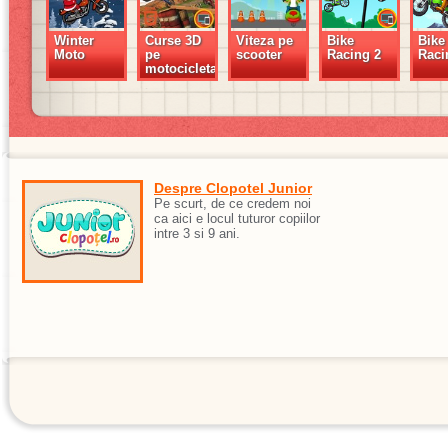
Winter
Curse 3D
Viteza pe
Bike
Bike
Moto
pe
scooter
Racing 2
Raci
motocicleta
Despre Clopotel Junior
Pe scurt, de ce credem noi
ca aici e locul tuturor copiilor
intre 3 si 9 ani.