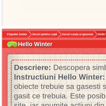
Clopotel Junior
Jocuri pentru copii
Jocuri cauta si gaseste
Hello
Hello Winter
Descriere:
Descopera simbo
Instructiuni Hello Winter:
obiecte trebuie sa gasesti s
gasit ce trebuia. Este posib
site, iar anumite actiuni din 