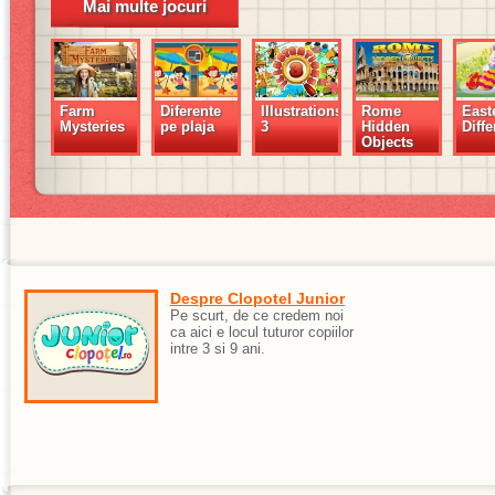
Mai multe jocuri
Farm
Diferente
Illustrations
Rome
East
Mysteries
pe plaja
3
Hidden
Diff
Objects
Despre Clopotel Junior
Pe scurt, de ce credem noi
ca aici e locul tuturor copiilor
intre 3 si 9 ani.