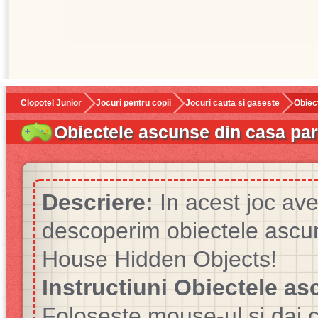
Clopotel Junior
Jocuri pentru copii
Jocuri cauta si gaseste
Obiec
Obiectele ascunse din casa par
Descriere:
In acest joc ave
descoperim obiectele ascu
House Hidden Objects!
Instructiuni Obiectele as
Foloseste mouse-ul si dai cl