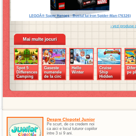
LEGOÂ® Super Heroes - Bustul lui Iron Spider-Man (76326)
› vezi produse 
Mai multe jocuri
Spot 5
Gaseste
Hello
Cruise
Dife
Differences
numerele
Winter
Ship
pe p
Camping
de la circ
Hidden
Objects
Despre Clopotel Junior
Pe scurt, de ce credem noi
ca aici e locul tuturor copiilor
intre 3 si 9 ani.