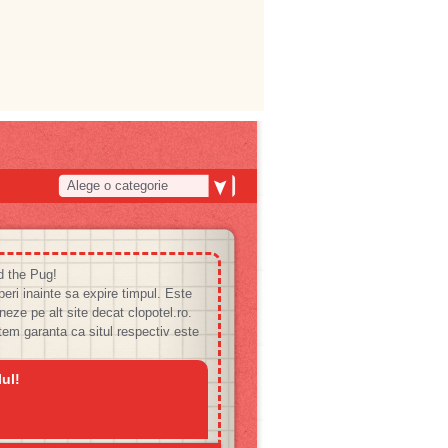
Alege o categorie
d the Pug!
peri inainte sa expire timpul. Este
oneze pe alt site decat clopotel.ro.
tem garanta ca situl respectiv este
ul!