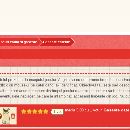
Jocuri cauta si gaseste
Gaseste catelul!
!
ul prezentat la inceputul jocului. Ai grija sa nu se termine timpul! Joaca Fin
llick cu mouse-ul pe catel cand la-i identificat. Obiectivul tau este sa-l desco
lt site, iar anumite actiuni din timpul jocului (dai clic pe un link) sa te directi
ntualele neplaceri pe care le intampinati accesand link-urile din joc. Nu pu
Gaseste catel
media
5.00
cu
1
voturi.
1
vot