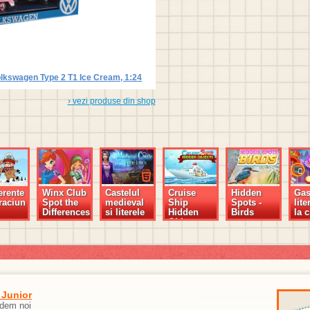
lkswagen Type 2 T1 Ice Cream, 1:24
› vezi produse din shop
erente
Winx Club
Castelul
Cruise
Hidden
Gas
raciun
Spot the
medieval
Ship
Spots -
lite
Differences
si literele
Hidden
Birds
la c
ascunse
Objects
 Junior
edem noi