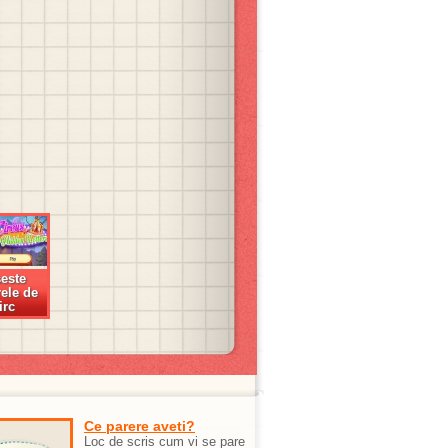
este
rele de
irc
Ce parere aveti?
Loc de scris cum vi se pare