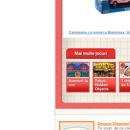
Camioneta cu remorca Motormax, Vo
Mai multe jocuri
Aventuri la
Tokyo
7 dif
circ
Hidden
de C
Objects
Despre Clopotel
Pe scurt, de ce cr