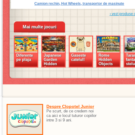
Camion rechin, Hot Wheels, transportor de masinute
› vezi produse 
Mai multe jocuri
Diferente
Japanese
Gaseste
Rome
Tara
pe plaja
Garden
catelul!
Hidden
fanta
Hidden
Objects
stelu
Secrets
Despre Clopotel Junior
Pe scurt, de ce credem noi
ca aici e locul tuturor copiilor
intre 3 si 9 ani.