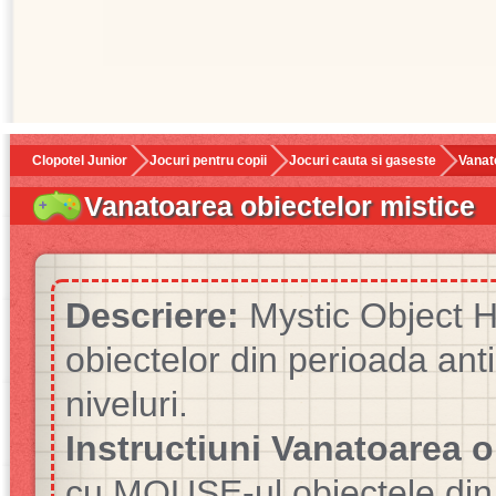
Clopotel Junior
Jocuri pentru copii
Jocuri cauta si gaseste
Vanat
Vanatoarea obiectelor mistice
Descriere:
Mystic Object H
obiectelor din perioada ant
niveluri.
Instructiuni Vanatoarea o
cu MOUSE-ul obiectele din p