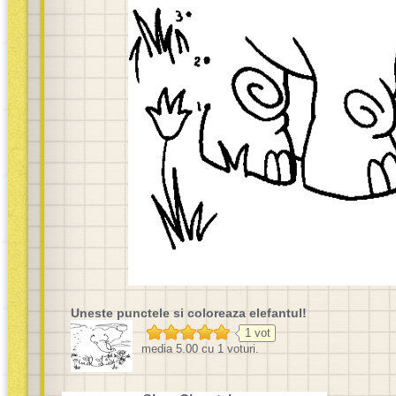
Uneste punctele si coloreaza elefantul!
1
vot
media
5.00
cu
1
voturi.