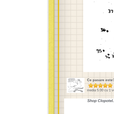
Ce pasare este
media
5.00
cu
1
vo
Shop
Clopotel.