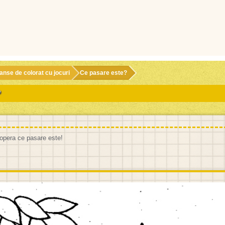
anse de colorat cu jocuri
Ce pasare este?
?
opera ce pasare este!