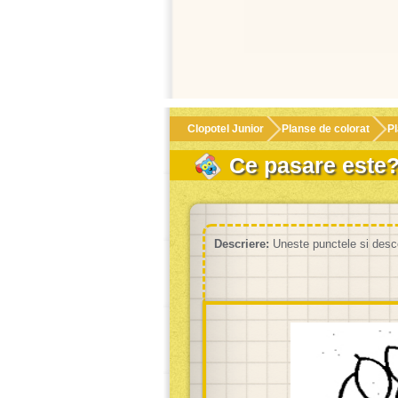
Clopotel Junior
Planse de colorat
Pl
Ce pasare este
Descriere:
Uneste punctele si desc