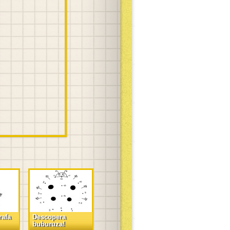
rafa
Descopera
buburuza!