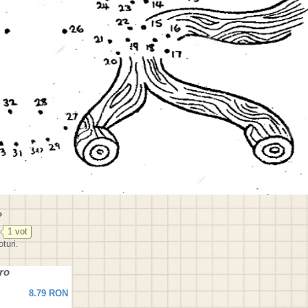
?
1
vot
turi.
ro
8.79 RON