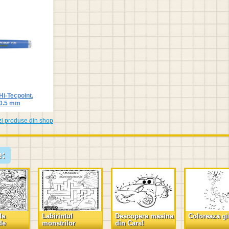
 Hi-Tecpoint,
 0.5 mm
zi produse din shop
e:
la
Labirintul
Descopera masina
Coloreaza gi
de
monstrilor
din Cars!