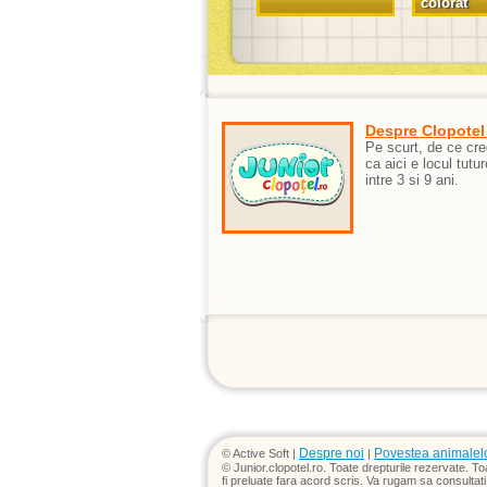
colorat
Despre Clopotel
Pe scurt, de ce cr
ca aici e locul tutur
intre 3 si 9 ani.
Despre noi
Povestea animalel
© Active Soft |
|
© Junior.clopotel.ro. Toate drepturile rezervate. Toa
fi preluate fara acord scris. Va rugam sa consultati T