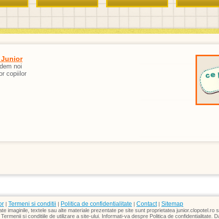
 Junior
edem noi
or copiilor
or
Termeni si conditii
Politica de confidentialitate
Contact
Sitemap
|
|
|
|
te imaginile, textele sau alte materiale prezentate pe site sunt proprietatea junior.clopotel.ro s
ermenii si conditiile de utilizare a site-ului. Informati-va despre Politica de confidentialitate. 