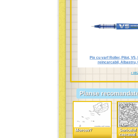
Pix cu varf Roller, Pilot, V5,
reincarcabil, Albastru,
› ve
Planse recomandat
Morcov?
Soricelul 
cascaval 