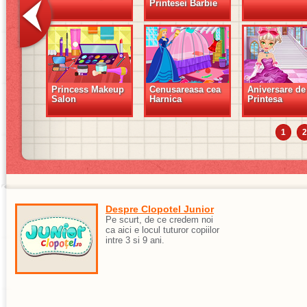
Printesei Barbie
Princess Makeup
Cenusareasa cea
Aniversare de
Salon
Harnica
Printesa
1
2
Despre Clopotel Junior
Pe scurt, de ce credem noi
ca aici e locul tuturor copiilor
intre 3 si 9 ani.