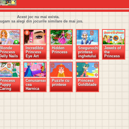
Acest joc nu mai exista.
rugam sa alegi din jocurile similare de mai jos.
Blonde
Incredible
Hidden
Snegurochka,
Jewels of
Princess
Princess
Princess
printesa
the
Jelly Nails
Eye Art
inghetului
Princess
Spa
Princess
Cenusareasa
Puzzle cu
Princess
Puppy
cea
printese
Goldblade
Caring
Harnica