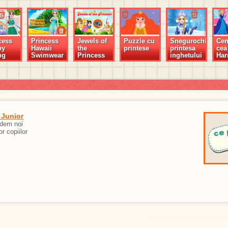
cess
Princess
Jewels of
Puzzle cu
Snegurochka,
Cen
py
Hawaii
the
printese
printesa
cea
ng
Swimwear
Princess
inghetului
Har
 Junior
edem noi
or copiilor