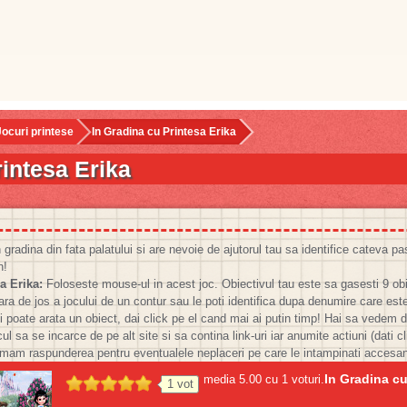
Jocuri printese
In Gradina cu Printesa Erika
rintesa Erika
gradina din fata palatului si are nevoie de ajutorul tau sa identifice cateva pa
n!
a Erika:
Foloseste mouse-ul in acest joc. Obiectivul tau este sa gasesti 9 ob
ara de jos a jocului de un contur sau le poti identifica dupa denumire care est
i poate arata un obiect, dai click pe el cand mai ai putin timp! Hai sa vedem 
ul sa se incarce de pe alt site si sa contina link-uri iar anumite actiuni (dati c
umam raspunderea pentru eventualele neplaceri pe care le intampinati accesand 
In Gradina cu
media
5.00
cu
1
voturi.
1
vot