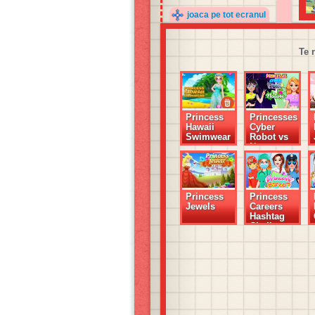
joaca pe tot ecranul
Te 
Princess
Princesses
Hawaii
Cyber
Swimwear
Robot vs
Nature
Princess
Princess
Jewels
Careers
Hashtag
Challenge