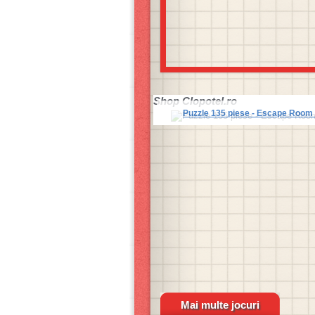
Shop
Clopotel.ro
Puzzle 135 piese - Escape Room - 
Mai multe jocuri