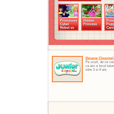
Princesses
Hidden
Prin
Cyber
Princess
Pup
Robot vs
Cari
Nature
Despre Clopotel
Pe scurt, de ce cr
ca aici e locul tutur
intre 3 si 9 ani.