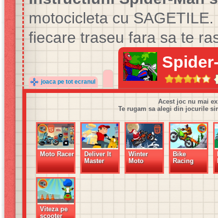
motocicleta cu SAGETILE. O
fiecare traseu fara sa te ra
Spider
joaca pe tot ecranul
Acest joc nu mai ex
Te rugam sa alegi din jocurile si
Moto Racer
Deliver It
Winter
Bike
Master
Moto
Racing
Viteza pe
scooter