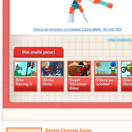
Telescop terestru cu trepied, Eastcolight, 40 mm 30X
› vezi produse 
Mai multe jocuri
Bike
Winter
Super
Viteza pe
Bike
Racing 2
Moto
Stickman
scooter
Raci
Biker
Despre Clopotel Junior