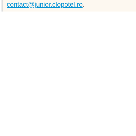
contact@junior.clopotel.ro
.