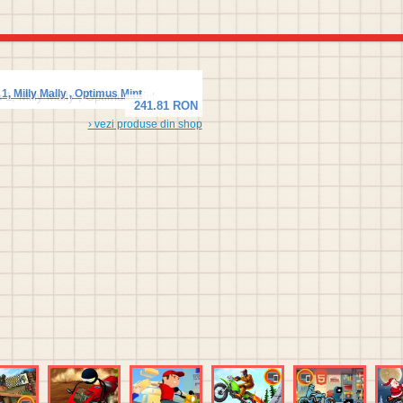
 1, Milly Mally , Optimus Mint
241.81 RON
› vezi produse din shop