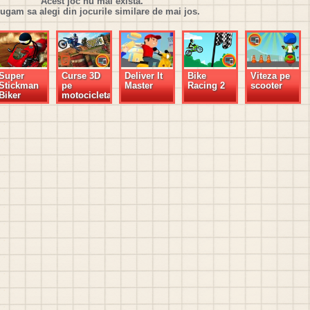
Acest joc nu mai exista.
rugam sa alegi din jocurile similare de mai jos.
Super
Curse 3D
Deliver It
Bike
Viteza pe
Stickman
pe
Master
Racing 2
scooter
Biker
motocicleta