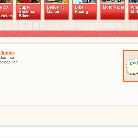
e 3D
Super
Deliver It
Bike
Moto Racer
Win
Stickman
Master
Racing
Mo
cicleta
Biker
 Junior
edem noi
or copiilor