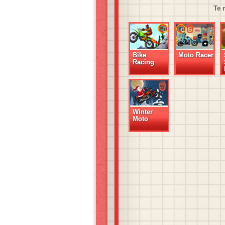
Te 
Bike
Moto Racer
Racing
Winter
Moto