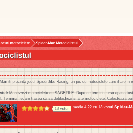
Jocuri motociclete
Spider-Man Motociclistul
ciclistul
n iti prezinta jocul SpiderBike Racing, un joc cu motociclete care il are in r
stul:
Manevrezi motocicleta cu SAGETILE. Dupa ce termini cursa apasa tast
ul. Termina fiecare traseu ca sa deblochezi si alte motociclete. Colecteaza pai
Spider-M
media
4.22
cu
18
voturi.
18
voturi