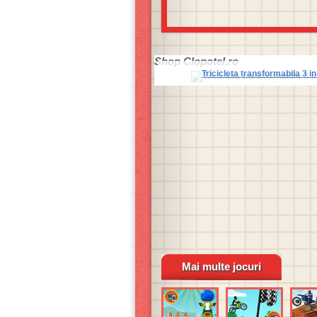
Shop
Clopotel.ro
Tricicleta transformabila 3 in
Mai multe jocuri