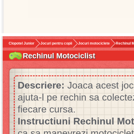
Clopotel Junior
Jocuri pentru copii
Jocuri motociclete
Rechinul M
Rechinul Motociclist
Descriere:
Joaca acest joc 
ajuta-l pe rechin sa colecte
fiecare cursa.
Instructiuni Rechinul Mot
ca sa manevrezi motocicleta