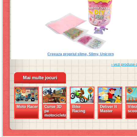
Creeaza propriul slime, Slimy, Unicorn
› vezi produse 
Mai multe jocuri
Moto Racer
Curse 3D
Bike
Deliver It
Vite
pe
Racing
Master
scoo
motocicleta