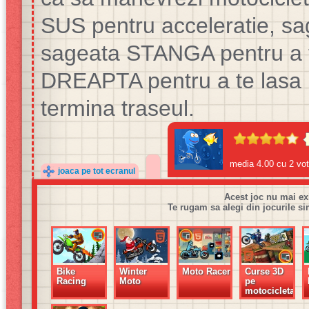
SUS pentru acceleratie, sa
sageata STANGA pentru a t
DREAPTA pentru a te lasa p
termina traseul.
media
4.00
cu
2
vot
joaca pe tot ecranul
Acest joc nu mai ex
Te rugam sa alegi din jocurile si
Bike
Winter
Moto Racer
Curse 3D
Racing
Moto
pe
motocicleta