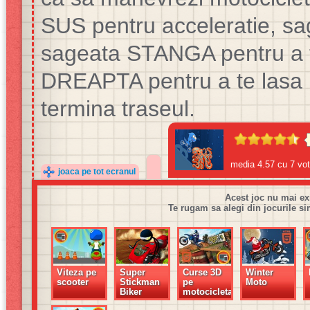
SUS pentru acceleratie, sa
sageata STANGA pentru a t
DREAPTA pentru a te lasa p
termina traseul.
media
4.57
cu
7
vot
joaca pe tot ecranul
Acest joc nu mai ex
Te rugam sa alegi din jocurile si
Viteza pe
Super
Curse 3D
Winter
scooter
Stickman
pe
Moto
Biker
motocicleta