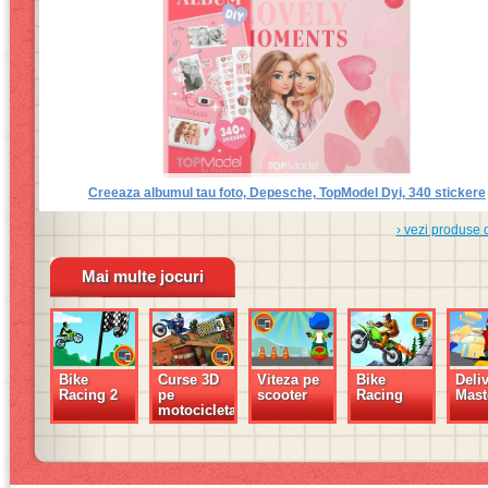
Creeaza albumul tau foto, Depesche, TopModel Dyi, 340 stickere
› vezi produse 
Mai multe jocuri
Bike
Curse 3D
Viteza pe
Bike
Deliv
Racing 2
pe
scooter
Racing
Mast
motocicleta