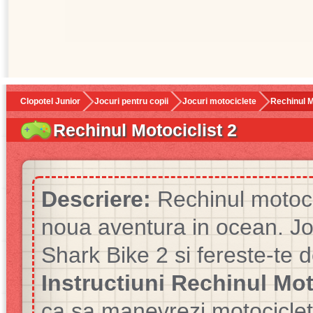
Clopotel Junior
Jocuri pentru copii
Jocuri motociclete
Rechinul M
Rechinul Motociclist 2
Descriere:
Rechinul motocicl
noua aventura in ocean. Jo
Shark Bike 2 si fereste-te 
Instructiuni Rechinul Mot
ca sa manevrezi motocicleta