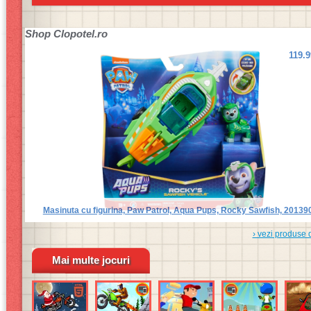
Shop
Clopotel.ro
119.
Masinuta cu figurina, Paw Patrol, Aqua Pups, Rocky Sawfish, 20139
› vezi produse 
Mai multe jocuri