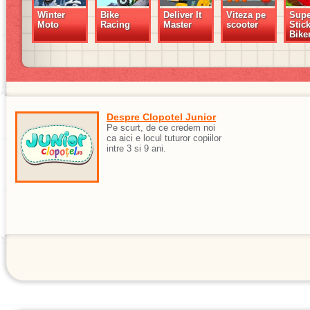
Winter
Bike
Deliver It
Viteza pe
Supe
Moto
Racing
Master
scooter
Stic
Bike
Despre Clopotel Junior
Pe scurt, de ce credem noi
ca aici e locul tuturor copiilor
intre 3 si 9 ani.