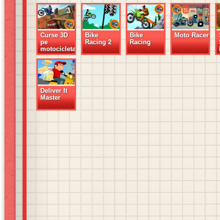
Curse 3D
Bike
Bike
Moto Racer
pe
Racing 2
Racing
motocicleta
Deliver It
Master