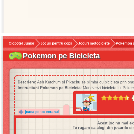
Clopotel Junior
Jocuri pentru copii
Jocuri motociclete
Pokemon p
Pokemon pe Bicicleta
Descriere:
Ash Ketchum si Pikachu se plimba cu bicicleta prin oras
Instructiuni Pokemon pe Bicicleta:
Manevrezi bicicleta lui Pok
joaca pe tot ecranul
Acest joc nu mai ex
Te rugam sa alegi din jocurile si