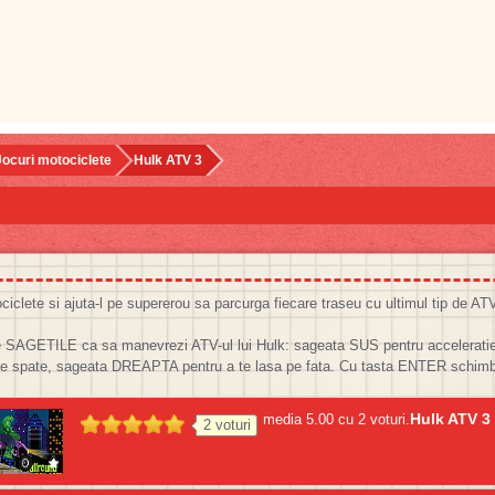
Jocuri motociclete
Hulk ATV 3
clete si ajuta-l pe supererou sa parcurga fiecare traseu cu ultimul tip de ATV
 SAGETILE ca sa manevrezi ATV-ul lui Hulk: sageata SUS pentru acceleratie
 spate, sageata DREAPTA pentru a te lasa pe fata. Cu tasta ENTER schimbi d
Hulk ATV 3
media
5.00
cu
2
voturi.
2
voturi