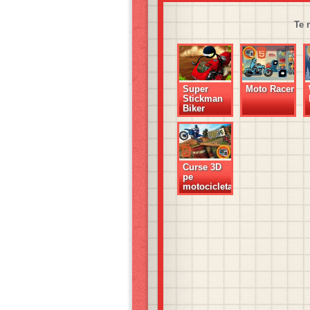
Te 
Super
Moto Racer
Stickman
Biker
Curse 3D
pe
motocicleta