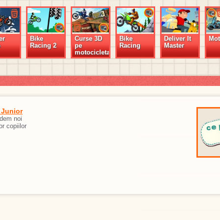
er
Bike
Curse 3D
Bike
Deliver It
Mot
o
Racing 2
pe
Racing
Master
motocicleta
 Junior
edem noi
or copiilor