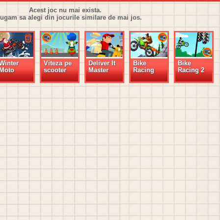
Acest joc nu mai exista.
rugam sa alegi din jocurile similare de mai jos.
Winter
Viteza pe
Deliver It
Bike
Bike
Moto
scooter
Master
Racing
Racing 2