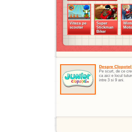
Viteza pe
Super
Wint
scooter
Stickman
Mot
Biker
Despre Clopotel
Pe scurt, de ce cr
ca aici e locul tutur
intre 3 si 9 ani.