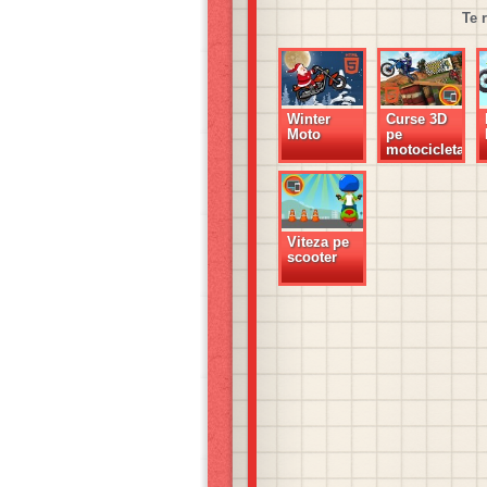
Te 
Winter
Curse 3D
Moto
pe
motocicleta
Viteza pe
scooter