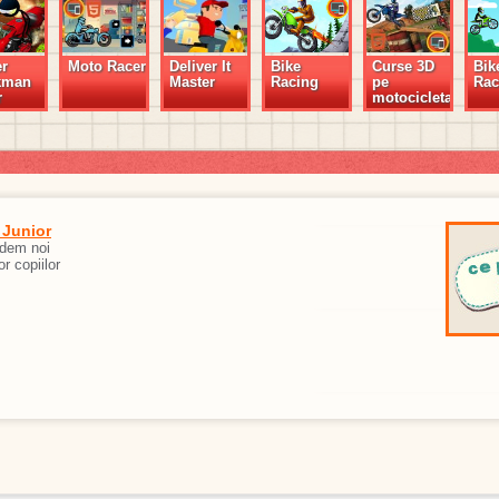
r
Moto Racer
Deliver It
Bike
Curse 3D
Bik
kman
Master
Racing
pe
Rac
r
motocicleta
 Junior
edem noi
or copiilor