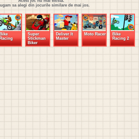
Acest joc nu mai exista.
rugam sa alegi din jocurile similare de mai jos.
Bike
Super
Deliver It
Moto Racer
Bike
Racing
Stickman
Master
Racing 2
Biker