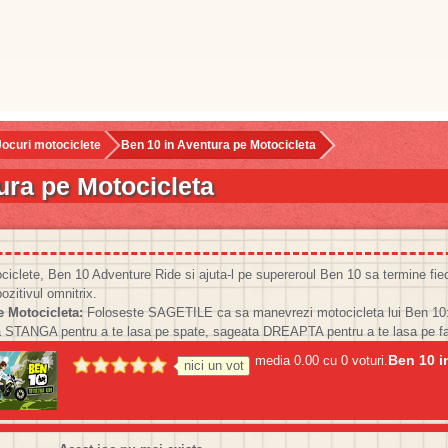
Jocuri motociclete
Ben 10 in Aventura pe Motocicleta
ura pe Motocicleta
iclete, Ben 10 Adventure Ride si ajuta-l pe supereroul Ben 10 sa termine fiec
ozitivul omnitrix.
e Motocicleta:
Foloseste SAGETILE ca sa manevrezi motocicleta lui Ben 10:
a STANGA pentru a te lasa pe spate, sageata DREAPTA pentru a te lasa pe fa
Ben 10 i
media
0.00
cu
0
voturi.
nici un
vot