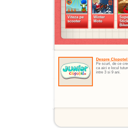
Viteza pe
Winter
Supe
scooter
Moto
Stic
Bike
Despre Clopotel
Pe scurt, de ce cr
ca aici e locul tutur
intre 3 si 9 ani.