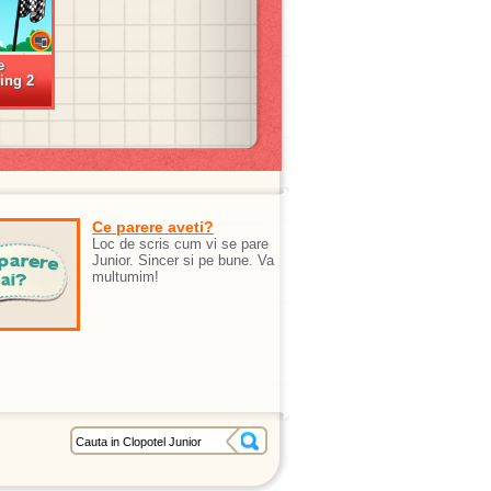
e
ing 2
Ce parere aveti?
Loc de scris cum vi se pare
Junior. Sincer si pe bune. Va
multumim!