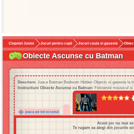
Clopotel Junior
Jocuri pentru copii
Jocuri cauta si gaseste
Obiec
Obiecte Ascunse cu Batman
Descriere:
Joaca Batman Bedroom Hidden Objects si gaseste la timp
Instructiuni Obiecte Ascunse cu Batman:
Foloseste mouse-ul si da
joaca pe tot ecranul
Acest joc nu mai ex
Te rugam sa alegi din jocurile si