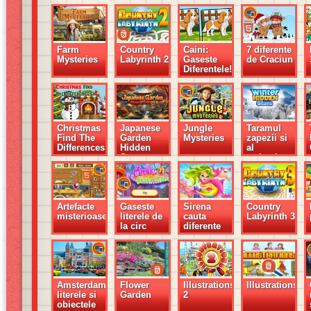
Farm
Country
Caini:
7 diferente
Mysteries
Labyrinth 2
Gaseste
de Craciun
Diferentele!
Christmas
Japanese
Jungle
Taramul
Find The
Garden
Mysteries
zapezii si
Differences
Hidden
al
Secrets
stelutelor
Artefacte
Gaseste
Sirena
Country
misterioase
literele de
cauta
Labyrinth 3
la circ
diferente
Amsterdam,
Flower
Illustrations
Illustrations
literele si
Garden
2
obiectele