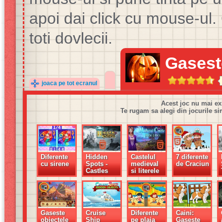
apoi dai click cu mouse-ul.
toti dovlecii.
Gasest
joaca pe tot ecranul
Acest joc nu mai ex
Te rugam sa alegi din jocurile si
Diferente
Hidden
Castelul
7 diferente
cu sirene
Spots -
medieval
de Craciun
Castles
si literele
ascunse
Gaseste
Cruise
Diferente
Caini:
obiectele
Ship
pe plaja
Gaseste