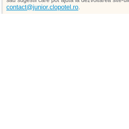
sau sugestii care pot ajuta la dezvoltarea site-ul
contact@junior.clopotel.ro
.