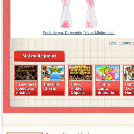
Perie de par, Depesche, Ylvi si Minimoonis
› vezi produse 
Mai multe jocuri
Vanatoarea
Treasure
Tokyo
Sirena
Hunt
obiectelor
Chests
Hidden
cauta
Jack 
mistice
Objects
diferente
Hom