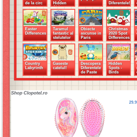
de la circ
Hidden
Diferentele!
Objects
Easter
Taramul
Obiecte
Christmas
Differences
fantastic al
ascunse in
2020 Spot
stelutelor
Paris
Differences
Country
Gaseste
Descopera
Hidden
Labyrinth
catelul!
Diferentele
Spots -
de Paste
Birds
Shop
Clopotel.ro
29.