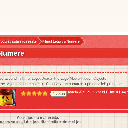
Jocuri cauta si gaseste
Filmul Lego cu Numere
 Numere
e ascund in filmul Lego. Joaca The Lego Movie Hidden Objects!
re:
Misti lupa cu mouse-ul. Cand vezi un numar in lupa dai click pe numar.
Filmul Leg
media
4.75
cu
4
voturi.
4
voturi
Acest joc nu mai exista.
rugam sa alegi din jocurile similare de mai jos.