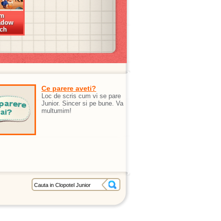
rm
adow
ch
Ce parere aveti?
Loc de scris cum vi se pare
Junior. Sincer si pe bune. Va
multumim!