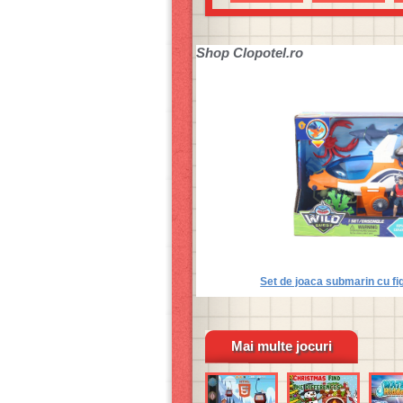
Shop
Clopotel.ro
Set de joaca submarin cu fig
Mai multe jocuri