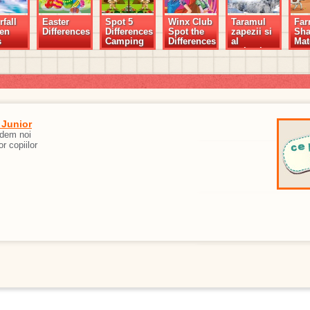
fall
Easter
Spot 5
Winx Club
Taramul
Fa
en
Differences
Differences
Spot the
zapezii si
Sh
s
Camping
Differences
al
Mat
stelutelor
 Junior
edem noi
or copiilor