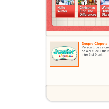
Hello
Christmas
Water
Winter
Find The
Hidd
Differences
Star
Despre Clopotel
Pe scurt, de ce cr
ca aici e locul tutur
intre 3 si 9 ani.