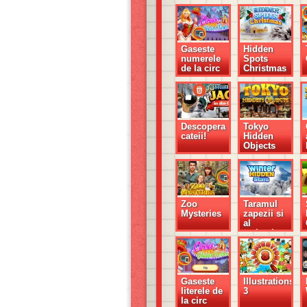
Gaseste
Hidden
numerele
Spots
de la circ
Christmas
Descopera
Tokyo
cateii!
Hidden
Objects
Zoo
Taramul
Mysteries
zapezii si
al
stelutelor
Gaseste
Illustrations
literele de
3
la circ