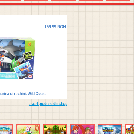
ascunse
ascunse
159.99 RON
urina si rechini, Wild Quest
› vezi produse din shop