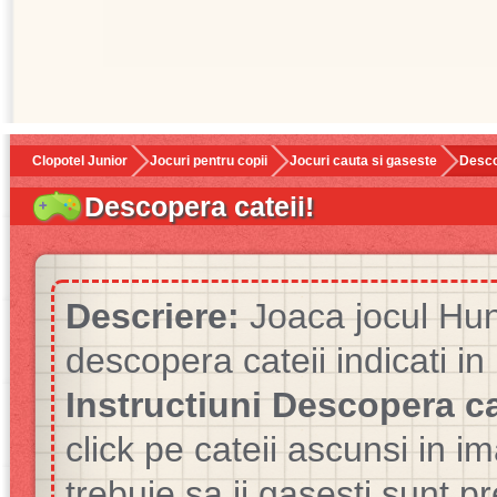
Clopotel Junior
Jocuri pentru copii
Jocuri cauta si gaseste
Desco
Descopera cateii!
Descriere:
Joaca jocul Hunt
descopera cateii indicati in
Instructiuni Descopera ca
click pe cateii ascunsi in i
trebuie sa ii gasesti sunt p