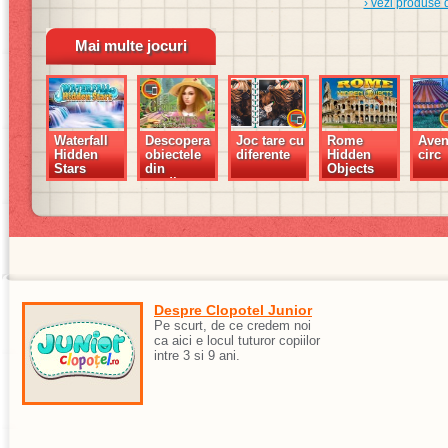
› vezi produse 
Mai multe jocuri
Waterfall
Descopera
Joc tare cu
Rome
Aven
Hidden
obiectele
diferente
Hidden
circ
Stars
din
Objects
gradina
Despre Clopotel Junior
Pe scurt, de ce credem noi
ca aici e locul tuturor copiilor
intre 3 si 9 ani.