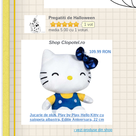
Pregatiti de Halloween
1
vot
media
5.00
cu
1
voturi.
Shop
Clopotel.ro
109.99 RON
Jucarie de plus, Play by Play, Hello Kitty cu
salopeta albastra, Editie Aniversara, 22 cm
› vezi produse din shop