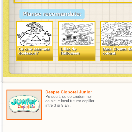
Planse recomandate:
Cu cine seamana
Liliac de
Baba Cloanta d
dovleacul?
Halloween
colorat
Despre Clopotel Junior
Pe scurt, de ce credem noi
ca aici e locul tuturor copiilor
intre 3 si 9 ani.