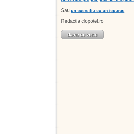
Sau
un exercitiu cu un iepuras
Redactia clopotel.ro
da-ne de veste