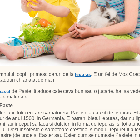
nului, copiii primesc daruri de la
. E un fel de Mos Crac
Iepuras
adouri chiar atat de mari.
de Paste iti aduce cate ceva bun sau o jucarie, hai sa ved
rasul
ele materiale.
 Paste
fesiuni, toti cei care sarbatoresc Pastele au auzit de Iepuras. El 
ur de anul 1500, in Germania. E batran, bietul Iepuras, dar nu lip
nii au inceput sa faca si dulciuri in forma de iepurasi si tot atun
lui. Desi insoteste o sarbatoare crestina, simbolul iepurelui a fost
ei Eastre (de unde si Easter sau Oster, cum se numeste Pastele in