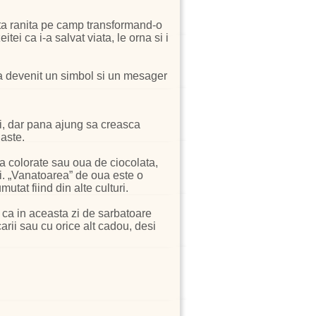
ita ranita pe camp transformand-o
ei ca i-a salvat viata, le orna si i
.
, a devenit un simbol si un mesager
ui, dar pana ajung sa creasca
Paste.
a colorate sau oua de ciocolata,
zi. „Vanatoarea” de oua este o
utat fiind din alte culturi.
 ca in aceasta zi de sarbatoare
arii sau cu orice alt cadou, desi