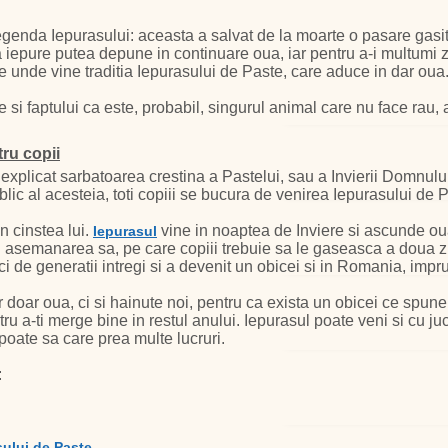
 legenda Iepurasului: aceasta a salvat de la moarte o pasare gas
iepure putea depune in continuare oua, iar pentru a-i multumi zeit
 de unde vine traditia Iepurasului de Paste, care aduce in dar oua
le si faptului ca este, probabil, singurul animal care nu face rau
tru copii
 explicat sarbatoarea crestina a Pastelui, sau a Invierii Domnul
blic al acesteia, toti copiii se bucura de venirea Iepurasului de 
in cinstea lui.
vine in noaptea de Inviere si ascunde ou
Iepurasul
 si asemanarea sa, pe care copiii trebuie sa le gaseasca a doua 
i de generatii intregi si a devenit un obicei si in Romania, imprum
 doar oua, ci si hainute noi, pentru ca exista un obicei ce spune
ru a-ti merge bine in restul anului. Iepurasul poate veni si cu juc
 poate sa care prea multe lucruri.
:
sului de Paste