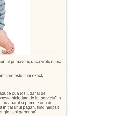
iun al primaverii, daca vreti, numai
em care este, mai exact,
aduce oua rosii, dar si de
seste niciodata de la „serviciu” in
ci au aparut si primele oua de
 initial unul pagan, fiind nelipsit
 engleza si germana).