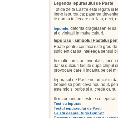
Legenda Iepurasului de Paste
Tot de zeita Eastre este legata si
intr-o iepuroaica; pasarea devenita 
le daruia in fiecare an. Iata, deci,
, datorita dragalaseniei sa
Iepurele
al divinitatii in multe culturi.
Iepurasul, simbolul Pastelui pen
Poate pentru cei mici este greu de
suficient cat sa inteleaga sensul bi
In multe tari s-au inventat si jocuri 
dar si dulciuri facute dupa chipul
provocare care ii incanta pe cei mic
Iepurasul de Paste nu aduce in dar
trebuie sa porti ceva nou nout, pent
este mic si pufos si ai crede ca nu
Iti recomandam testele cu iepurasi
Test cu iepurasi
Testul iepurasului de Pasti
Ce stii despre Bugs Bunny?
Creeaza-ti propria poveste a iepura