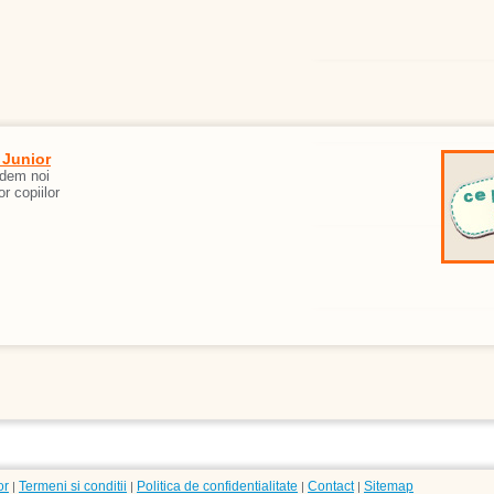
 Junior
edem noi
or copiilor
or
Termeni si conditii
Politica de confidentialitate
Contact
Sitemap
|
|
|
|